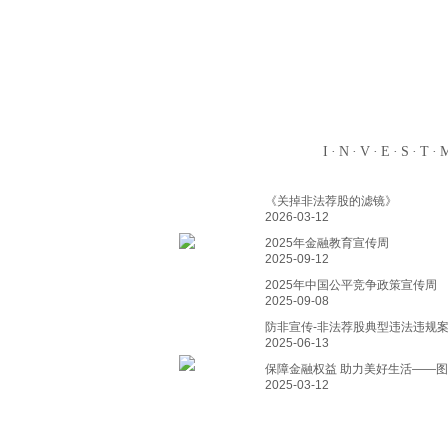
临时公告
股票中心
I·N·V·E·S·T·
《关掉非法荐股的滤镜》
2026-03-12
2025年金融教育宣传周
2025-09-12
2025年中国公平竞争政策宣传周
2025-09-08
防非宣传-非法荐股典型违法违规
2025-06-13
保障金融权益 助力美好生活——
2025-03-12