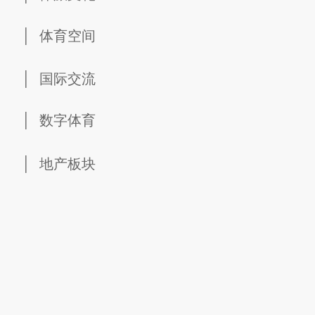
|
体育空间
|
国际交流
|
数字体育
|
地产板块