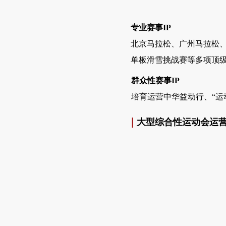
专业赛事IP
北京马拉松、广州马拉松
单板滑雪挑战赛
等多项顶
群众性赛事IP
培育运营中华益动行、“运
|
大型综合性运动会运