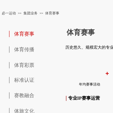
临时公告
股票中心
必一运动
集团业务
体育赛事
>>
>>
体育赛事
|
体育
赛事
|
历史悠久、规模宏大的
专
体育传播
|
体育彩票
+
|
标准认证
年均赛事活动
|
赛教融合
|
专业IP赛事运营
|
体旅
文化