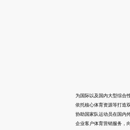
为国际以及国内大型综合
依托核心体育资源等打造
协助国家队运动员在国内
企业客户体育营销服务，