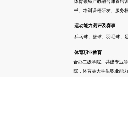
体育领域产教融合师资培
书、
培训课程研发、服务
运动能力测评及赛事
乒乓球、篮球、羽毛球、
体育职业教育
合办二级学院、共建专业
院，
体育类大学生职业能
重要链接
必一运动产业旗下企业相关链接