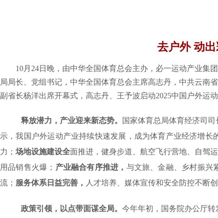
临时公告
股票中心
去户外 动出
10月24日晚，由中华全国体育总会主办，必一运动产业集
局
局长、党组书记，中华全国体育总会主席高志丹，中共云南省
副省长杨洋
出席开幕式，高志丹、王予波启动2025中国户外运
释放潜力，产业迎来新态势。
国家体育总局体育经济司司长
示，我国户外运动产业持续快速发展，成为体育产业经济增长
力；
场地设施建设全
面推进，健身步道、航空飞行营地、自驾运
用品销售火爆；
产业融合有序推进，
与文旅、金融、乡村振兴
流；
服务体系日益完善，
人才培养、媒体宣传和安全防控不断创
政策引领，以点带面谋全局。
今年年初，国务院办公厅转发