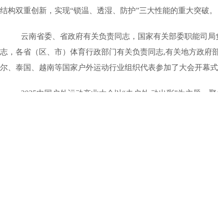
结构双重创新，实现“锁温、透湿、防护”三大性能的重大突破。
云南省委、省政府有关负责同志，国家有关部委职能司局
志，
各省（区、市）体育行政部门有关负责同志,有关地方政府
尔、泰国、越南等国家户外运动行业组织代表
参加了大会开幕式
2025中国户外运动产业大会以“去户外 动出彩”为主题
重要链接
动，通过亮点创新、内容升级、跨界联动，不断提升大会品牌影
局。
必一运动产业旗下企业相关链接
上一篇：
李宁杯·第二届中国青......