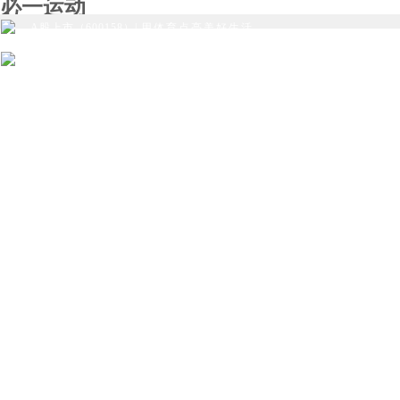
必一运动
A股上市（600158）
|
用体育点亮美好生活
必一运动
关于必一运动
集团介绍
集团理念
发展历程
集团业务
体育赛事
体育传播
体育彩票
标准认证
赛教融合
体旅文化
体育空间
国际交流
数字体育
地产板块
必一运动
总局要闻
行业动态
集团要闻
党建中心
投资者中心
投教基地
定期公告