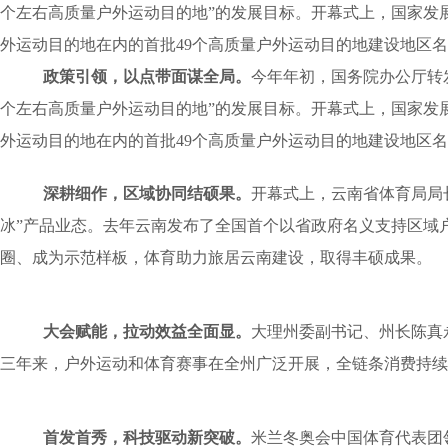
个左右高质量户外运动目的地”的发展目标。开幕式上，国家发
外运动目的地在内的首批49个高质量户外运动目的地建设地区
政策引领，以点带面谋全局。
今年年初，国务院办公厅转发
个左右高质量户外运动目的地”的发展目标。开幕式上，国家发
外运动目的地在内的首批49个高质量户外运动目的地建设地区
深耕细作，
区域协同结硕果
。
开幕式上，云南省体育局局
冰”产品业态。去年云南发布了全国首个以省政府名义支持区域
圈、成为示范样板，体育助力旅居云南建设，取得丰硕成果。
大会赋能，
拉动效益全面显
。
大理州委副书记、州长陈真
三年来，户外运动和体育赛事在全州广泛开展，全链条消费持续攀
首发首秀，科技驱动
新
突破
。
米兰冬奥会中国体育代表团