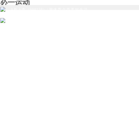
必一运动
A股上市（600158）
|
用体育点亮美好生活
必一运动
关于必一运动
集团介绍
集团理念
发展历程
集团业务
体育赛事
体育传播
体育彩票
标准认证
赛教融合
体旅文化
体育空间
国际交流
数字体育
地产板块
必一运动
总局要闻
行业动态
集团要闻
党建中心
投资者中心
投教基地
定期公告